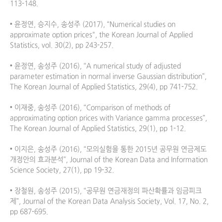
113-148.

• 윤정연, 승지수, 송성주 (2017), “Numerical studies on 
approximate option prices", the Korean Journal of Applied 
Statistics, vol. 30(2), pp 243-257. 

• 윤정연, 송성주 (2016), “A numerical study of adjusted 
parameter estimation in normal inverse Gaussian distribution”, 
The Korean Journal of Applied Statistics, 29(4), pp 741-752.

• 이재중, 송성주 (2016), “Comparison of methods of 
approximating option prices with Variance gamma processes”, 
The Korean Journal of Applied Statistics, 29(1), pp 1-12.

• 이지은, 송성주 (2016), “모의실험을 통한 2015년 공무원 연금제도 
개정안의 효과분석”, Journal of the Korean Data and Information 
Science Society, 27(1), pp 19-32.

• 장철원, 송성주 (2015), “공무원 연금재정의 파산확률과 임금피크
제”, Journal of the Korean Data Analysis Society, Vol. 17, No. 2, 
pp 687-695.
