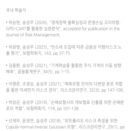
국내 학술지

• 하승현, 송성주 (2026), "경제정책 불확실성과 운영손실 꼬리위험: 
GPD-CART를 활용한 실증분석", accepted for publication in the 
Journal of Risk Management. 

• 허광영, 송성주 (2025), "탄소세 도입에 따른 금융권 이행리스크 노
출 평가", 보험학회지, 143, pp 37-75.

• 김용환, 송성주 (2021), “기계학습을 활용한 주식 가격의 이동 방향 
예측", 응용통계연구, 34(5), pp 1-15.

• 이명준, 조경상, 송성주 (2021), “예측모형 잔차의 다변량 분포 적합
을 통한 미세먼지 리스크 관리", 리스크관리연구, 32(3), pp 147-190.

• 박상균, 송성주 (2019), “손해보험사의 재보험료 산출을 위한 손해분
포의 적합", 보험학회지, 119, pp 101-138.

• 선제우, 윤정연, 송성주 (2018), “포트폴리오 리스크 측정을 위한 
Copula-normal inverse Gaussian 모형", 리스크관리연구, 29(1), pp 