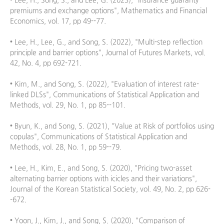
• Lee, H., Song, S., and Lee, G. (2023), "Insurance guaranty 
premiums and exchange options", Mathematics and Financial 
Economics, vol. 17, pp 49--77.

• Lee, H., Lee, G., and Song, S. (2022), "Multi-step reflection 
principle and barrier options", Journal of Futures Markets, vol. 
42, No. 4, pp 692-721.

• Kim, M., and Song, S. (2022), "Evaluation of interest rate-
linked DLSs", Communications of Statistical Application and 
Methods, vol. 29, No. 1, pp 85--101.

• Byun, K., and Song, S. (2021), "Value at Risk of portfolios using 
copulas", Communications of Statistical Application and 
Methods, vol. 28, No. 1, pp 59--79.

• Lee, H., Kim, E., and Song, S. (2020), "Pricing two-asset 
alternating barrier options with icicles and their variations", 
Journal of the Korean Statistical Society, vol. 49, No. 2, pp 626-
-672.

• Yoon, J., Kim, J., and Song, S. (2020), "Comparison of 