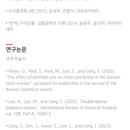
• 수리통계학 4판 (2015, 송성주, 전명식) 자유아카데미 

• (번역) 수리금융: 금융공학의 이해 (2014, 송종우, 송성주) 자유아카
데미
연구논문
국제 학술지

• Moon, G., Park, S., Park, M., Lee, S., and Song, S. (2026), 
"The effect of portfolio size on return prediction in the Korean 
stock market", accepted for publication in the Journal of the 
Korean Statistical Society.

• Lee, H., Lee, M., and Song, S. (2025), "Double-barrier 
lookback options", International Review of Financial Analysis, 
vol. 108, Part A, 104673.

• Song, S., Kim, S., Kwon, S., Lee, S., and Song, J. (2025), 